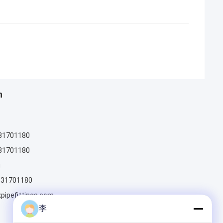
n
31701180
31701180
g
831701180
pipefittings.com
李