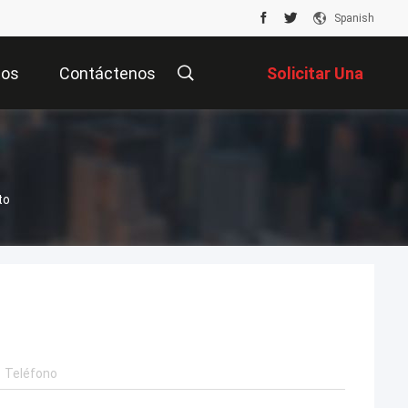
Spanish
tos
Contáctenos
Solicitar Una
Cotización
to