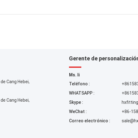
Gerente de personalizació
Ms. li
 de Cang Hebei,
Teléfono :
+86158
WHATSAPP :
+86158
 de Cang Hebei,
Skype :
hxfittin
WeChat :
+86-15
Correo electrónico :
sale@hx