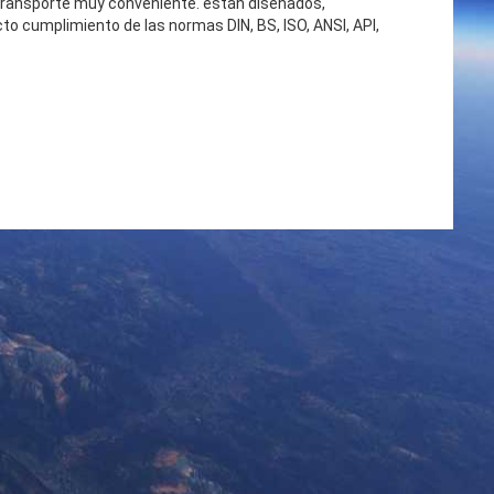
n transporte muy conveniente. están diseñados,
to cumplimiento de las normas DIN, BS, ISO, ANSI, API,