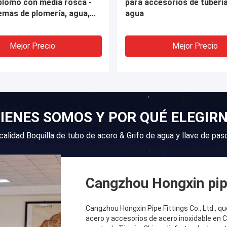
e NPT, conexión macho
negro soldado largo / pez
 boquilla de tubería
tubería
Mejor Precio
Mejor Precio
IENES SOMOS Y POR QUÉ ELEGIR
 calidad Boquilla de tubo de acero & Grifo de agua y llave de pa
Cangzhou Hongxin pipe
Cangzhou Hongxin Pipe Fittings Co., Ltd., q
acero y accesorios de acero inoxidable en 