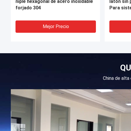
competitivo para tubos de acero
inoxidabl
circulares de sección hueca
completa,
galvanizados
Mejor Precio
QU
China de alta