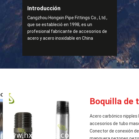
Introducción
Cangzhou Hongxin Pipe Fittings Co., Ltd.,
que se estableció en 1998, es un
profesional fabricante de accesorios de
acero y acero inoxidable en China
Boquilla de 
Acero carbónico nipples 
accesorios de tubo masc
Conector de conexión de
manguera pezones pezon