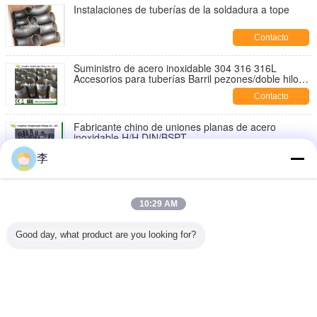
Instalaciones de tuberías de la soldadura a tope
Contacto
Suministro de acero inoxidable 304 316 316L
Accesorios para tuberías Barril pezones/doble hilo
pezón, con hilo NPT
Contacto
Fabricante chino de uniones planas de acero
inoxidable H/H DIN/BSPT
Contacto
李
1/8-6 pulgadas 316L, 304 niples de tubería roscados
de acero inoxidable en ambos extremos, niples de
10:29 AM
tubería de acero inoxidable
Contacto
Good day, what product are you looking for?
Casquillo hexagonal de acero inoxidable
Contacto
Cambie la lengua