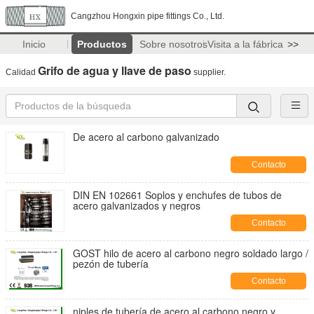
Cangzhou Hongxin pipe fittings Co., Ltd.
Inicio
Productos
Sobre nosotros
Visita a la fábrica
>>
Grifo de agua y llave de paso
Calidad
supplier.
De acero al carbono galvanizado
Contacto
DIN EN 102661 Soplos y enchufes de tubos de
acero galvanizados y negros
Contacto
GOST hilo de acero al carbono negro soldado largo /
pezón de tubería
Contacto
niples de tubería de acero al carbono negro y