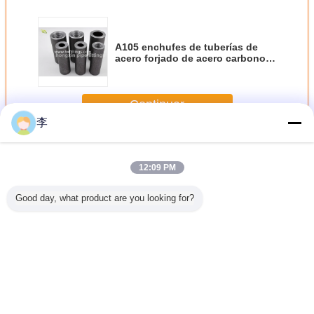
A105 enchufes de tuberías de
acero forjado de acero carbono
3000LBS
Continuar
李
Acoplamiento de tubería de acero
Más
12:09 PM
Good day, what product are you looking for?
ones de
Tabla de tallas de
EN 10241
A105 clase
Acoplamie
 de acero
acoplamientos
Acoplamiento de
3000LBS
manguit
resión de
para tuberías de
tuberías de rosca
acoplamientos de
tubería d
 A105
acero: tabla de
soldado o sin
tuberías de
galvaniz
S 6000
dimensiones de
costura para uso
tubería de acero
1/2-
hilo NPT
longitud y DE |
en juntas de
de plomería con
Cambie la lengua
Proveedor de
tuberías de acero
hilo NPT
China
Spanish