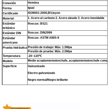
Hembra
Conexión
Igual
Forma
ISO9001:2000,BV,leyon
Certificado
1. Acero al carbono 2. Acero aleado 3. Acero inoxidable
Material
Estándar
Roscas: BS21
británico
Roscas: DIN2999
Estándar DIN
Roscas: ASTM A865-9
Estándar
americano
Presión de trabajo: Máx. 1.5Mpa
Prueba hidráulica
Presión de prueba: Máx. 2.5Mpa
Temperatura
-20~120℃
Medio acoplamiento/enchufe, acoplamiento/enchufe compl
Modelo
Superficie
Galvanizado
Electro galvanizado
Negro normal/Negro brillante
1. Cajas de cartón sin palés.
Paquete
2.
Cajas de cartón con palés.
3. Bolsas dobles tejidas
O según los requisitos del comprador