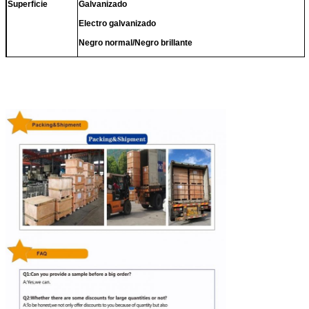
Superficie
Galvanizado
Electro galvanizado
Negro normal/Negro brillante
1. Cajas de cartón sin palés.
Paquete
2.
Cajas de cartón con palés.
3. Bolsas dobles tejidas
O según los requisitos del comprador