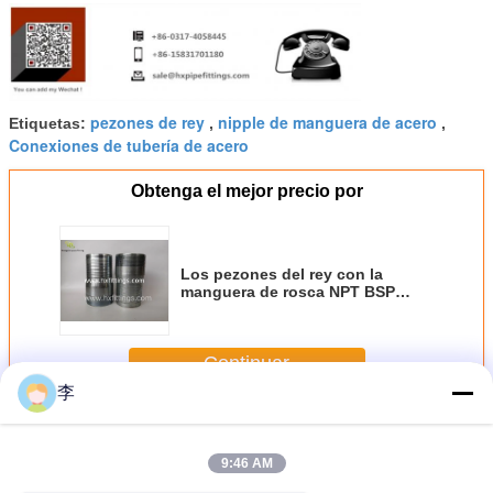
pezones de rey
nipple de manguera de acero
Etiquetas:
,
,
Conexiones de tubería de acero
Obtenga el mejor precio por
Los pezones del rey con la
manguera de rosca NPT BSP
combinación de pezones del rey
pezones galvanizados KC
Continuar
李
Pezones de rey
Más
9:46 AM