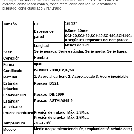
extremo, como rosca cónica, rosca recta, corte con rodillo, escariado y
biselado, corte cuadrado y ranurado.
1/4-12"
Tamaño
DE
0.5mm-10mm
Espesor de
SCH20,SCH30,SCH40,SCH80,SCH100,S
pared
o según los requisitos del comprador
Menos de 12m
Longitud
Serie pesada, Serie estándar, Serie media, Serie ligera
Serie
Hembra
Conexión
Igual
Forma
ISO9001:2000,BV,leyon
Certificado
1. Acero al carbono 2. Acero aleado 3. Acero inoxidable
Material
Estándar
Roscas: BS21
británico
Roscas: DIN2999
Estándar DIN
Roscas: ASTM A865-9
Estándar
americano
Presión de trabajo: Máx. 1.5Mpa
Prueba hidráulica
Presión de prueba: Máx. 2.5Mpa
Temperatura
-20~120℃
Medio acoplamiento/enchufe, acoplamiento/enchufe compl
Modelo