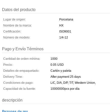
Datos del producto
Lugar de origen:
Porcelana
Nombre de la marca:
HX
Certificación:
ISO9001
Número de modelo:
1/4-12
Pago y Envío Términos
Cantidad de orden mínima:
1000
Precio:
0.05 USD
Detalles de empaquetado:
Cartón y paleta
Delivery Time:
After payment 25 days
Condiciones de pago:
L/C, D/A, D/P, T/T, Western Union,
Capacidad de la fuente:
10000000pcs por día
descripción
Pezones de rey