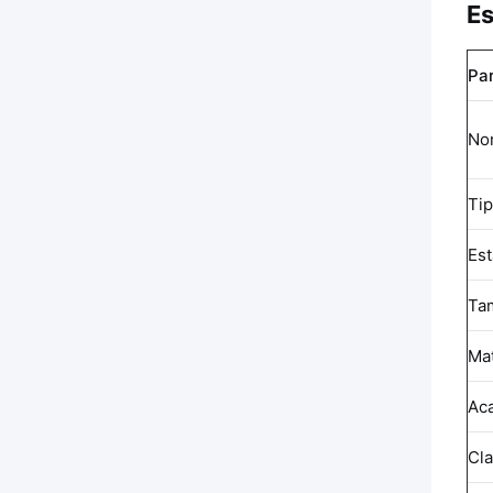
Es
Pa
No
Ti
Es
Ta
Mat
Ac
Cla