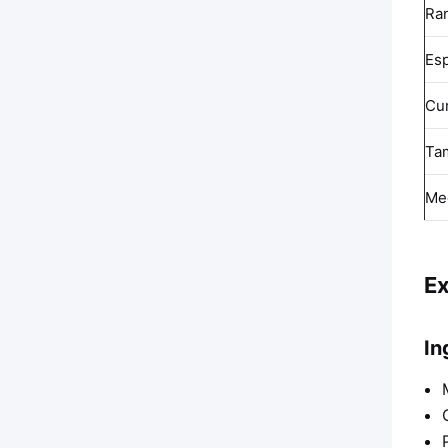
Ra
Es
Cu
Ta
Me
Ex
In