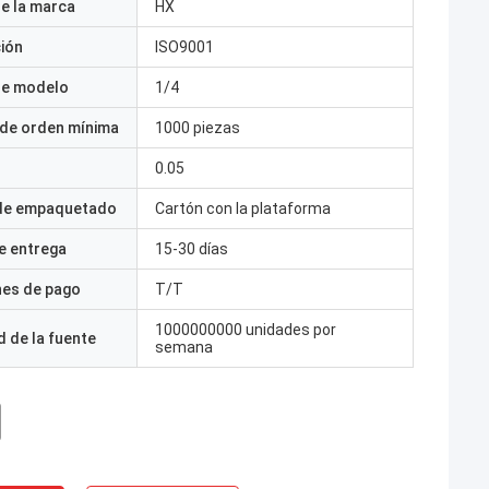
e la marca
HX
ción
ISO9001
e modelo
1/4
 de orden mínima
1000 piezas
0.05
 de empaquetado
Cartón con la plataforma
e entrega
15-30 días
nes de pago
T/T
1000000000 unidades por
 de la fuente
semana