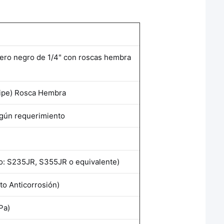
cero negro de 1/4" con roscas hembra
Pipe) Rosca Hembra
gún requerimiento
o: S235JR, S355JR o equivalente)
to Anticorrosión)
Pa)