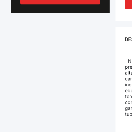
DE
Nue
pre
alt
car
inc
equ
tem
co
gar
tub