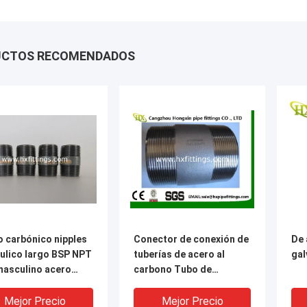
UCTOS RECOMENDADOS
o carbónico nipples
Conector de conexión de
De 
áulico largo BSP NPT
tuberías de acero al
gal
masculino acero
carbono Tubo de
anizado accesorios
conexión de tuberías
bo masculino nipple
manguera pezones
Mejor Precio
Mejor Precio