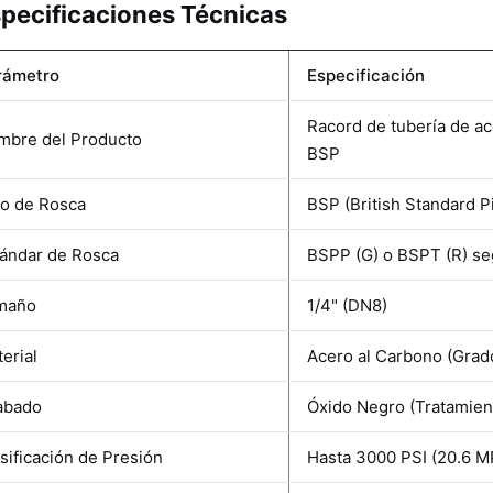
pecificaciones Técnicas
rámetro
Especificación
Racord de tubería de a
mbre del Producto
BSP
po de Rosca
BSP (British Standard 
tándar de Rosca
BSPP (G) o BSPT (R) se
maño
1/4" (DN8)
erial
Acero al Carbono (Grad
abado
Óxido Negro (Tratamien
sificación de Presión
Hasta 3000 PSI (20.6 M