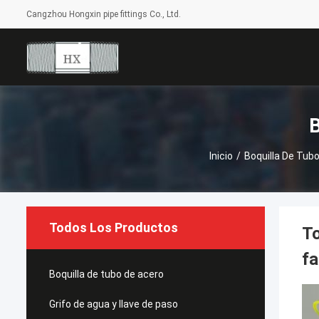
Cangzhou Hongxin pipe fittings Co., Ltd.
B
Inicio
/
Boquilla De Tub
Todos Los Productos
To
fa
Boquilla de tubo de acero
Grifo de agua y llave de paso