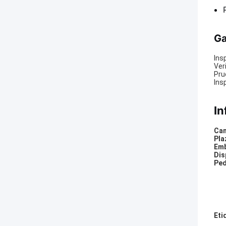
Ga
Ins
Ver
Pru
Ins
In
Can
Pla
Emb
Dis
Ped
Eti