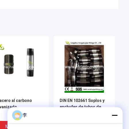
acero al carbono
DIN EN 102661 Soplos y
vanizado
enchufes de tubos de
acero galvanizados y
李
negros
Mejor Precio
Mejor Precio