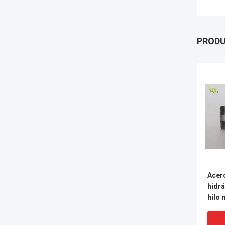
PROD
Acer
hidr
hilo 
galv
de tu