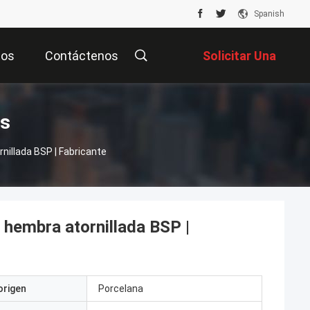
Spanish
tos
Contáctenos
Solicitar Una
Cotización
os
illada BSP | Fabricante
hembra atornillada BSP |
origen
Porcelana