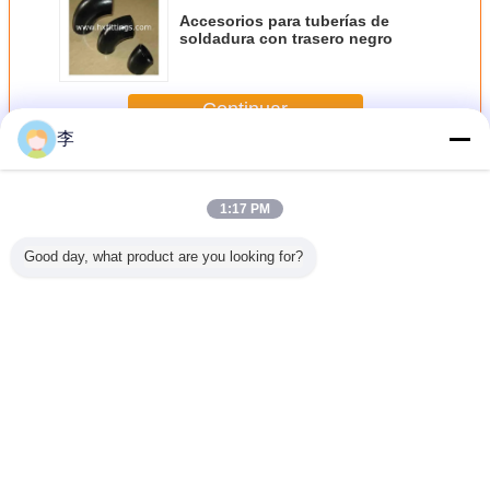
Accesorios para tuberías de
soldadura con trasero negro
Continuar
李
Instalaciones de tuberías de la soldadura a tope
Más
1:17 PM
Good day, what product are you looking for?
do en
Instalaciones de
Conectores
con una longitud
Accesorio
te sin
tuberías de la
hembra de acero
de la longitud de
tubería
 trasero
soldadura a tope
roscado
la longitud de la
soldadur
acero Tee
longitud de la
trasero 
longitud de la
longitud de la
Cambie la lengua
longitud de la
longitud de la
Spanish
longitud de la
longitud de la
longitud de la
longitud de la
longitud,