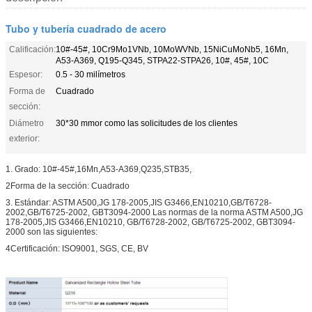
Tubo y tubería cuadrado de acero
Calificación:
10#-45#, 10Cr9Mo1VNb, 10MoWVNb, 15NiCuMoNb5, 16Mn,
A53-A369, Q195-Q345, STPA22-STPA26, 10#, 45#, 10C
Espesor:
0.5 - 30 milímetros
Forma de
Cuadrado
sección:
Diámetro
30*30 mmor como las solicitudes de los clientes
exterior:
1. Grado: 10#-45#,16Mn,A53-A369,Q235,STB35,
2Forma de la sección: Cuadrado
3. Estándar: ASTM A500,JG 178-2005,JIS G3466,EN10210,GB/T6728-
2002,GB/T6725-2002, GBT3094-2000 Las normas de la norma ASTM A500,JG
178-2005,JIS G3466,EN10210, GB/T6728-2002, GB/T6725-2002, GBT3094-
2000 son las siguientes:
4Certificación: ISO9001, SGS, CE, BV