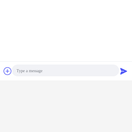
Chatea
Solicitar una
cotización
Photo
Video Call
Audio Call