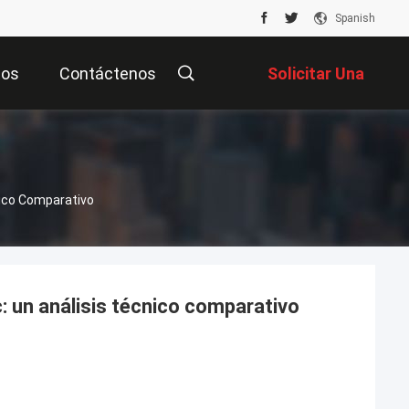
Spanish
tos
Contáctenos
Solicitar Una
Cotización
nico Comparativo
c: un análisis técnico comparativo