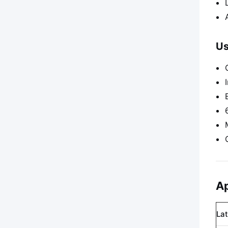
Us
Ap
La