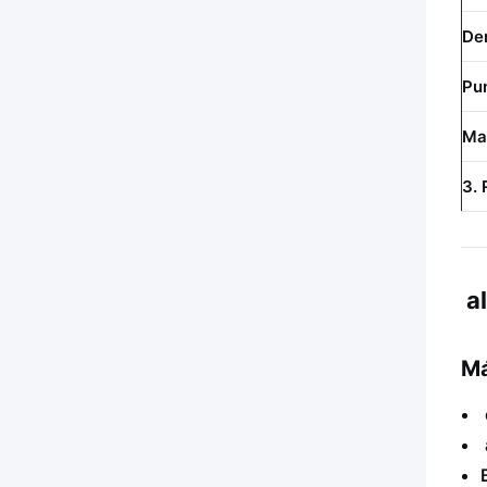
De
Pu
Ma
3. 
al
Má