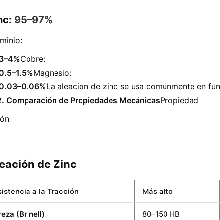
nc:
95–97%
minio:
3–4%
Cobre:
0.5–1.5%
Magnesio:
0.03–0.06%
La aleación de zinc se usa comúnmente en fund
2. Comparación de Propiedades Mecánicas
Propiedad
tón
eación de Zinc
istencia a la Tracción
Más alto
eza (Brinell)
80–150 HB