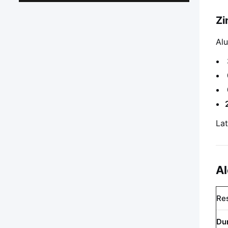
Zi
Alu
La
Al
Res
Dur