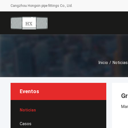
Cangzhou Hongxin pipe fittings Co., Ltd.
Inicio
/
Noticias
Eventos
Gr
Mar
Noticias
Casos