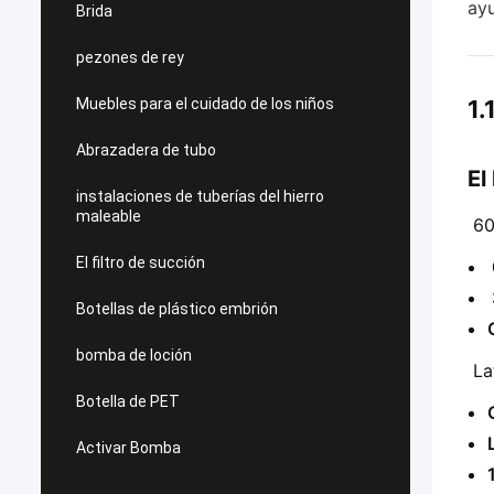
ayu
Brida
pezones de rey
Muebles para el cuidado de los niños
1.
Abrazadera de tubo
El
instalaciones de tuberías del hierro
maleable
60
El filtro de succión
Botellas de plástico embrión
bomba de loción
Lat
Botella de PET
Activar Bomba