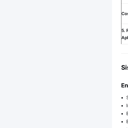
Cos
5.
Ap
Si
En