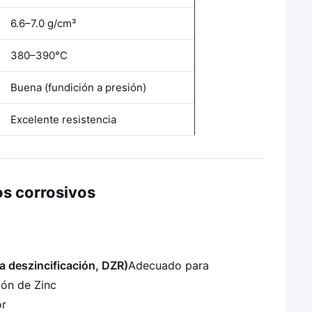
6.6–7.0 g/cm³
380–390°C
Buena (fundición a presión)
Excelente resistencia
os corrosivos
a deszincificación, DZR)
Adecuado para
ión de Zinc
or