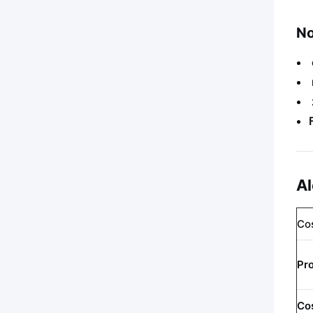
No
Al
Co
Pr
Cos