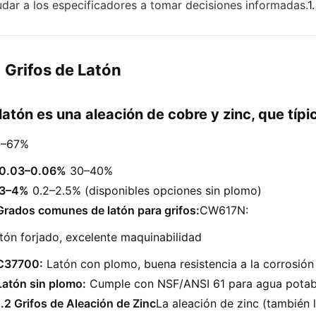
dar a los especificadores a tomar decisiones informadas.
1
1 Grifos de Latón
 latón es una aleación de cobre y zinc, que típ
–67%
0.03–0.06%
30–40%
3–4%
0.2–2.5% (disponibles opciones sin plomo)
Grados comunes de latón para grifos:
CW617N:
ón forjado, excelente maquinabilidad
C37700:
Latón con plomo, buena resistencia a la corrosión
Latón sin plomo:
Cumple con NSF/ANSI 61 para agua potab
1.2 Grifos de Aleación de Zinc
La aleación de zinc (también