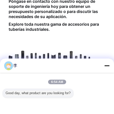
Póngase en contacto con nuestro equipo de
soporte de ingeniería hoy para obtener un
presupuesto personalizado o para discutir las
necesidades de su aplicación.
Explore toda nuestra gama de accesorios para
tuberías industriales.
李
Productos Recomendados
6:54 AM
Good day, what product are you looking for?
mento de
TOE Niple de
Tabla de tallas de
Nipples de tubería
De acer
ca de
tubería soldada
acoplamientos
de acero
carb
ones
negro roscado por
para tuberías de
galvanizado
galvan
, tipo de
un lado, niple de
acero: tabla de
ASTM A733 con