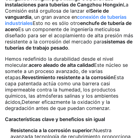
instalaciones para tuberías de Cangzhou Hongxin
La
Comisión está orgullosa de lanzar el
Serie de
vanguardia
, un gran avance en
conexión de tuberías
industriales
Esto no es sólo otro
enchufe de tubería de
acero
Es un componente de ingeniería meticulosa
diseñado para ser el acoplamiento de alta presión más
resistente a la corrosión del mercado para
sistemas de
tuberías de trabajo pesado
.
Hemos redefinido la durabilidad desde el nivel
molecular.
acero aleado de alta calidad
Este núcleo se
somete a un proceso avanzado, de varias
etapas.
Revestimiento resistente a la corrosión
Esta
capa patentada actúa como una barrera casi
impermeable contra la humedad, los productos
químicos, las atmósferas salinas y los ambientes
ácidos,Detener eficazmente la oxidación y la
degradación antes de que puedan comenzar.
Características clave y beneficios sin igual
Resistencia a la corrosión superior:
Nuestra
avanzada tecnología de recubrimiento proporciona