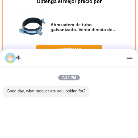
Obtenga el mejor precio por
Abrazadera de tubo
galvanizado.,Venta directa de
fábrica.
Continuar
李
Abrazadera de tubo
Más
7:34 PM
Good day, what product are you looking for?
era para
1/2-8 pinzas de
Abrazadera en U
abrazadera de
Abrazade
vanizado
tubería
galvanizada de
tubería, fábrica de
tuber
ta calidad
galvanizadas,
1/2-8
abrazaderas de
galvaniz
venta directa de
tubería, tipos de
1/2-8
fábrica.
abrazaderas de
Abrazad
tubería
tubería t
Cambie la lengua
Spanish