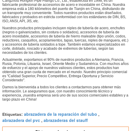
Cangzhou Hongxin Pipe Fittings Co., Ltd., establecida en 1998, es un
fabricante profesional de accesorios de acero e inoxidable en China. Nuestra
empresa está a 180 kilómetros del puerto de Tianjin en China, disfrutando de
un transporte muy conveniente. Todos nuestros productos están diseñados,
fabricados y probados en estricta conformidad con los estándares de DIN, BS,
ISO, ANSI, API, JIS, etc.
Nuestros productos principales incluyen niples de tubería de acero, enchufes
(negros o galvanizados, sin costura o soldados), accesorios de tubería de
acero inoxidable, accesorios de tubería de hierro maleable (tipo unión, codos,
reductores, casquillos, acoplamientos, tapas, tuercas, niples de manguera, etc.)
y accesorios de tubería soldados a tope. También estamos especializados en
corte, doblado, roscado y acabado de extremos de tuberías, según las
necesidades de los clientes.
Actualmente, exportamos el 90% de nuestros productos a Alemania, Francia,
Rusia, Polonia, Lituania, Israel, Oriente Medio y Sudamérica. Con muchos años
de esfuerzo y el apoyo de nuestros valiosos clientes, estos productos han
obtenido una gran cuota de mercado en el mundo. Nuestro principio comercial
es "Calidad Superior, Precio Competitivo, Entrega Oportuna y Servicio
Considerado".
Damos la bienvenida a todos los clientes a contactarnos para obtener más
información. Le aseguramos que, con nuestro conocimiento técnico y
experiencia, ¡nuestra empresa será uno de sus socios comerciales estables y a
largo plazo en China!
abrazadera de la reparación del tubo
Etiquetas:
,
abrazadera del pvc
abrazaderas del stauff
,