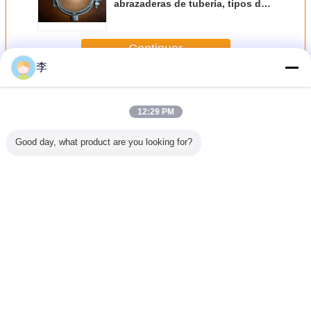
abrazaderas de tubería, tipos de
abrazaderas de tubería
Continuar
李
Abrazadera de tubo
Más
12:29 PM
Good day, what product are you looking for?
era para
1/2-8 pinzas de
Abrazadera en U
abrazadera de
Abrazade
vanizado
tubería
galvanizada de
tubería, fábrica de
tuber
ta calidad
galvanizadas,
1/2-8
abrazaderas de
galvaniz
venta directa de
tubería, tipos de
1/2-8
fábrica.
abrazaderas de
Abrazad
tubería
tubería t
Cambie la lengua
Spanish
Inicio
|
Sobre nosotros
|
Contacto
|
Mapa del Sitio
|
Privacy Policy