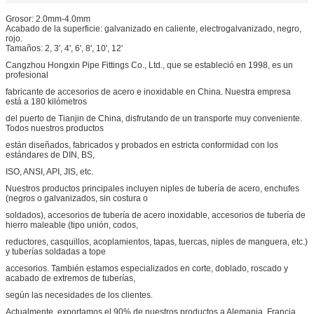
Grosor: 2.0mm-4.0mm
Acabado de la superficie: galvanizado en caliente, electrogalvanizado, negro,
rojo.
Tamaños: 2, 3', 4', 6', 8', 10', 12'
Cangzhou Hongxin Pipe Fittings Co., Ltd., que se estableció en 1998, es un
profesional
fabricante de accesorios de acero e inoxidable en China. Nuestra empresa
está a 180 kilómetros
del puerto de Tianjin de China, disfrutando de un transporte muy conveniente.
Todos nuestros productos
están diseñados, fabricados y probados en estricta conformidad con los
estándares de DIN, BS,
ISO, ANSI, API, JIS, etc.
Nuestros productos principales incluyen niples de tubería de acero, enchufes
(negros o galvanizados, sin costura o
soldados), accesorios de tubería de acero inoxidable, accesorios de tubería de
hierro maleable (tipo unión, codos,
reductores, casquillos, acoplamientos, tapas, tuercas, niples de manguera, etc.)
y tuberías soldadas a tope
accesorios. También estamos especializados en corte, doblado, roscado y
acabado de extremos de tuberías,
según las necesidades de los clientes.
Actualmente, exportamos el 90% de nuestros productos a Alemania, Francia,