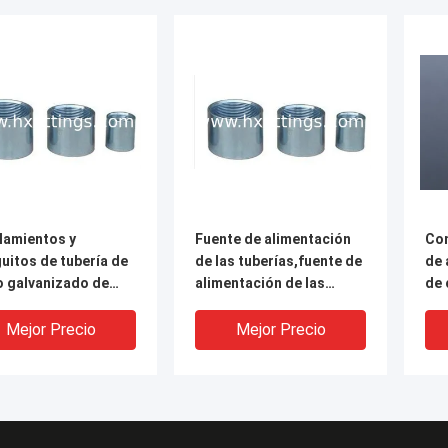
lamientos y
Fuente de alimentación
Con
uitos de tubería de
de las tuberías,fuente de
de 
o galvanizado de
alimentación de las
de 
.
tuberías,tipos de
600
tuberías
Mejor Precio
Mejor Precio