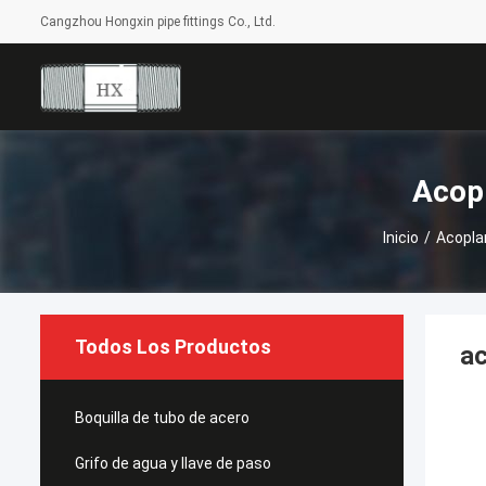
Cangzhou Hongxin pipe fittings Co., Ltd.
Acop
Inicio
/
Acopla
Todos Los Productos
ac
Boquilla de tubo de acero
Grifo de agua y llave de paso