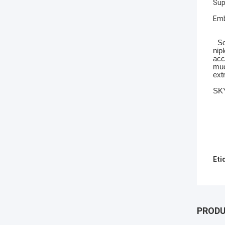
Sup
Emb
So
nip
acc
muc
ext
SKY
Eti
PROD