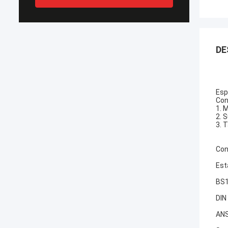
DE
Esp
Con
1. 
2. 
3. 
Con
Est
BS1
DIN
ANS