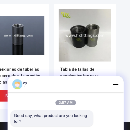
exiones de tuberías
Tabla de tallas de
acero de alta presión
acoplamientos para
clase A105 3000LBS
tuberías de acero: tabla
李
0 LBS con hilo NPT
de dimensiones de
longitud y DE | Proveedor
Mejor Precio
Mejor Precio
de China
2:57 AM
Good day, what product are you looking 
for?