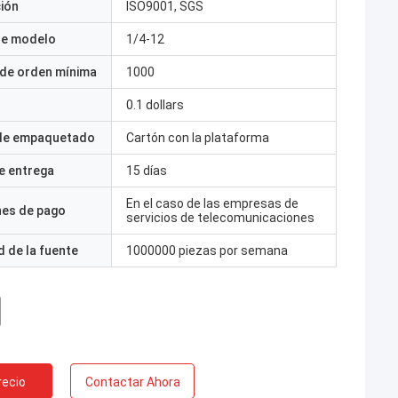
ción
ISO9001, SGS
e modelo
1/4-12
 de orden mínima
1000
0.1 dollars
 de empaquetado
Cartón con la plataforma
e entrega
15 días
En el caso de las empresas de
nes de pago
servicios de telecomunicaciones
 de la fuente
1000000 piezas por semana
recio
Contactar Ahora