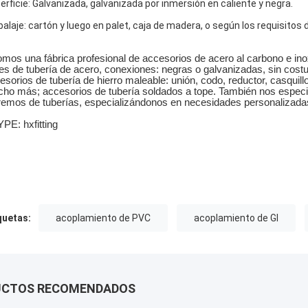
erficie: Galvanizada, galvanizada por inmersión en caliente y negra.
alaje: cartón y luego en palet, caja de madera, o según los requisitos d
mos una fábrica profesional de accesorios de acero al carbono e ino
les de tubería de acero, conexiones: negras o galvanizadas, sin costu
esorios de tubería de hierro maleable: unión, codo, reductor, casquil
ho más; accesorios de tubería soldados a tope. También nos especi
remos de tuberías, especializándonos en necesidades personalizada
PE: hxfitting
quetas:
acoplamiento de PVC
acoplamiento de GI
UCTOS RECOMENDADOS