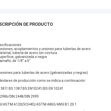
SCRIPCIÓN DE PRODUCTO
ecificaciones
exiones, acoplamientos y uniones para tuberías de acero
Material, tubería de acero sin costura
Superficie, galvanizada o negra
Tamaño, de 1/8" a 6"
exiones para tuberías de acero (galvanizadas y negras)
ándares de producción como se indica a continuación:
387/ BS 1387 BS EN10241/BS EN 10241
 2986/DIN 2448/DIN 2999
I/ASTM A120(SCH40)/ASTM A865/ANSI B1.20.1