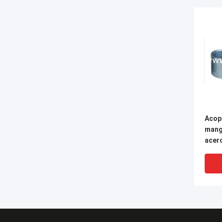
Acop
mang
acer
1/2-8