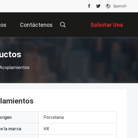
Spanish
tos
Contáctenos
Solicitar Una
Cotización
uctos
 Acoplamientos
plamientos
origen
Porcelana
e la marca
HX