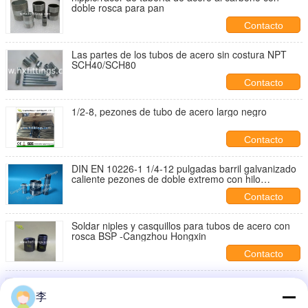
doble rosca para pan
Contacto
Las partes de los tubos de acero sin costura NPT
SCH40/SCH80
Contacto
1/2-8, pezones de tubo de acero largo negro
Contacto
DIN EN 10226-1 1/4-12 pulgadas barril galvanizado
caliente pezones de doble extremo con hilo
masculino
Contacto
Soldar niples y casquillos para tubos de acero con
rosca BSP -Cangzhou Hongxin
Contacto
Mejora tu sistema de fontanería con niples de
tubería de acero: duraderos y confiables
李