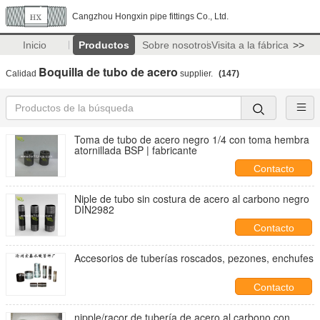
Cangzhou Hongxin pipe fittings Co., Ltd.
Inicio
Productos
Sobre nosotros
Visita a la fábrica
>>
Boquilla de tubo de acero
Calidad
supplier.
(147)
Toma de tubo de acero negro 1/4 con toma hembra
atornillada BSP | fabricante
Contacto
Niple de tubo sin costura de acero al carbono negro
DIN2982
Contacto
Accesorios de tuberías roscados, pezones, enchufes
Contacto
nipple/racor de tubería de acero al carbono con